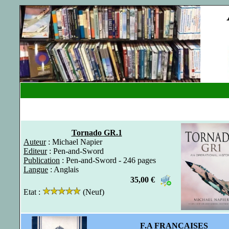
Tornado GR.1
Auteur
: Michael Napier
Editeur
: Pen-and-Sword
Publication
: Pen-and-Sword - 246 pages
Langue
: Anglais
35,00 €
Etat :
(Neuf)
(70)
F.A FRANCAISES