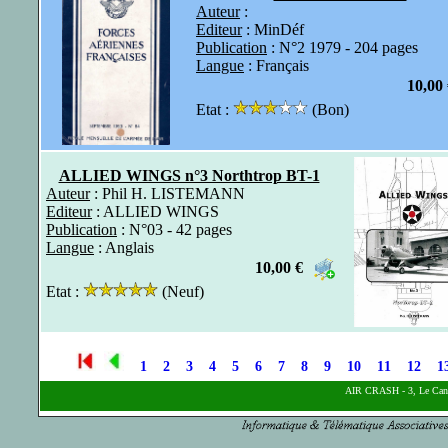
Auteur
:
Editeur
: MinDéf
Publication
: N°2 1979 - 204 pages
Langue
: Français
10,00
Etat :
(Bon)
ALLIED WINGS n°3 Northtrop BT-1
Auteur
: Phil H. LISTEMANN
Editeur
: ALLIED WINGS
Publication
: N°03 - 42 pages
Langue
: Anglais
10,00 €
Etat :
(Neuf)
(63)
1
2
3
4
5
6
7
8
9
10
11
12
1
AIR CRASH - 3, Le Ca